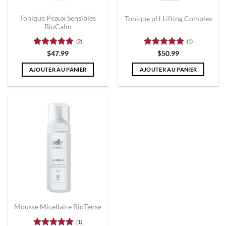
Tonique Peaux Sensibles
Tonique pH Lifting Complex
BioCalm
(2)
(1)
Note
5
sur
Note
5
sur
$
47.99
$
50.99
5
5
AJOUTER AU PANIER
AJOUTER AU PANIER
Mousse Micellaire BioTense
(1)