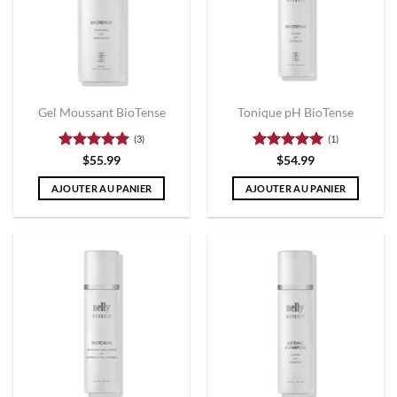
Gel Moussant BioTense
Tonique pH BioTense
(3)
(1)
Note
5
sur
Note
5
sur
$
55.99
$
54.99
5
5
AJOUTER AU PANIER
AJOUTER AU PANIER