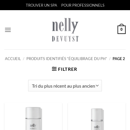
Passer
TROUVER UN SPA
POUR PROFESSIONNELS
au
contenu
0
ACCUEIL
/
PRODUITS IDENTIFIÉS “ÉQUILIBRAGE DU PH”
/
PAGE 2
FILTRER