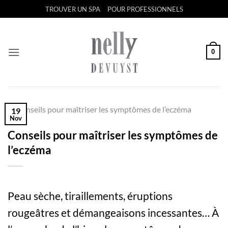
Passer
TROUVER UN SPA
POUR PROFESSIONNELS
au
contenu
0
19
Nov
Conseils pour maîtriser les symptômes de
l’eczéma
Peau sèche, tiraillements, éruptions
rougeâtres et démangeaisons incessantes… À