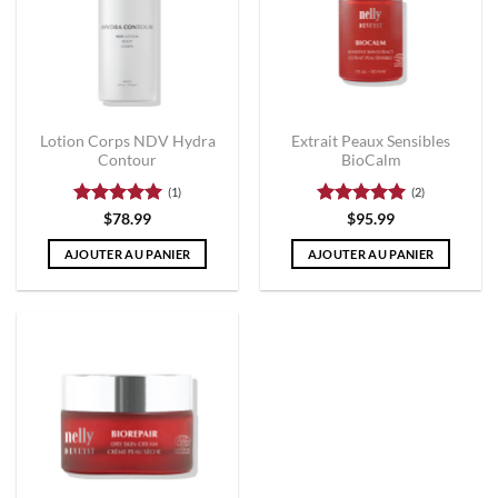
Lotion Corps NDV Hydra
Extrait Peaux Sensibles
Contour
BioCalm
(1)
(2)
Note
5
sur
Note
5
sur
$
78.99
$
95.99
5
5
AJOUTER AU PANIER
AJOUTER AU PANIER