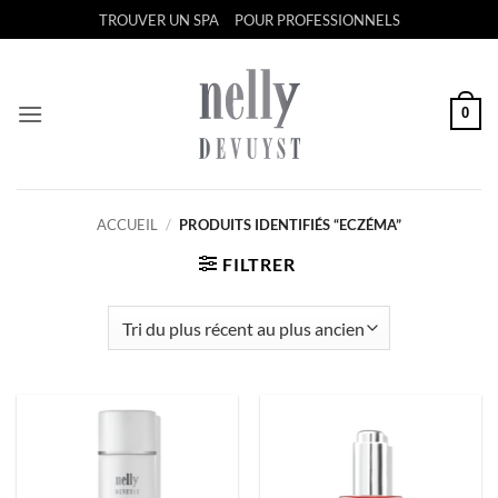
Passer
TROUVER UN SPA
POUR PROFESSIONNELS
au
contenu
0
ACCUEIL
/
PRODUITS IDENTIFIÉS “ECZÉMA”
FILTRER