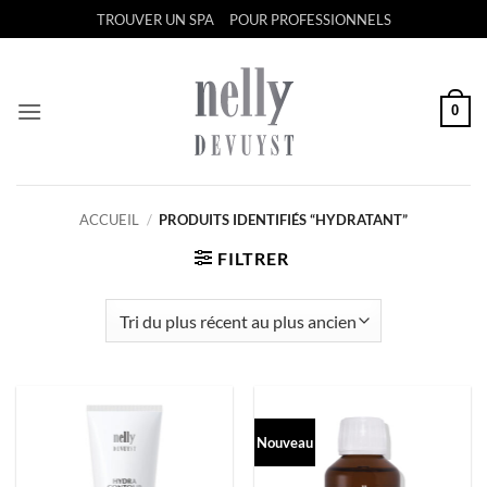
Passer
TROUVER UN SPA
POUR PROFESSIONNELS
au
contenu
0
ACCUEIL
/
PRODUITS IDENTIFIÉS “HYDRATANT”
FILTRER
Nouveau