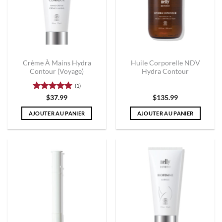
Crème À Mains Hydra
Huile Corporelle NDV
Contour (Voyage)
Hydra Contour
(1)
Note
5
sur
$
37.99
$
135.99
5
AJOUTER AU PANIER
AJOUTER AU PANIER