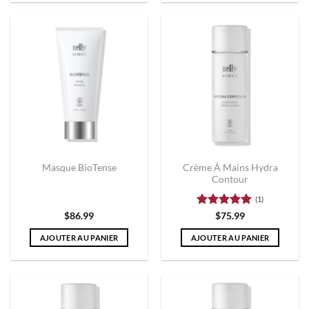
Crème À Mains Hydra
Masque BioTense
Contour
(1)
Note
5
sur
$
86.99
$
75.99
5
AJOUTER AU PANIER
AJOUTER AU PANIER