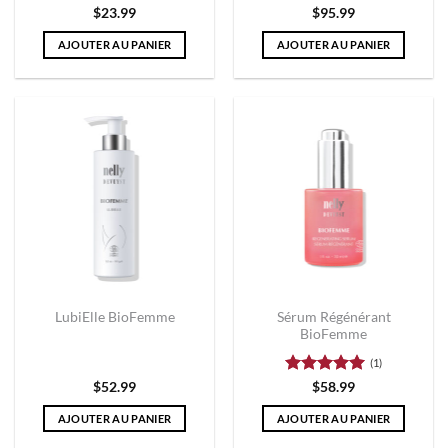
Note
5
sur
$
23.99
$
95.99
5
AJOUTER AU PANIER
AJOUTER AU PANIER
Sérum Régénérant
LubiElle BioFemme
BioFemme
(1)
Note
5
sur
$
52.99
$
58.99
5
AJOUTER AU PANIER
AJOUTER AU PANIER