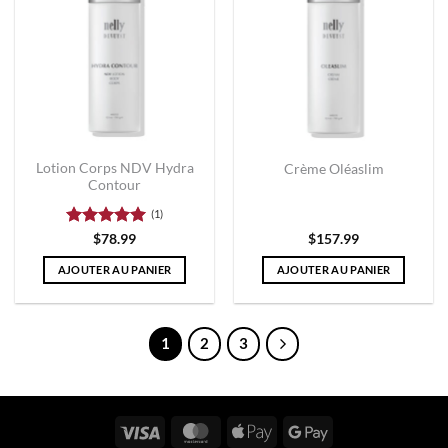
Lotion Corps NDV Hydra
Crème Oléaslim
Contour
(1)
Note
5
sur
$
78.99
$
157.99
5
AJOUTER AU PANIER
AJOUTER AU PANIER
1
2
3
Visa
MasterCard
Apple
Google