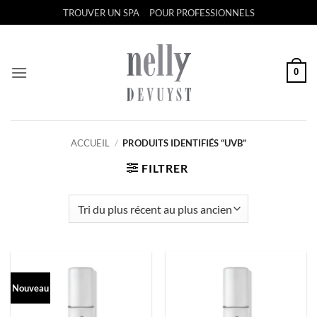
Passer
TROUVER UN SPA
POUR PROFESSIONNELS
au
contenu
0
ACCUEIL
/
PRODUITS IDENTIFIÉS “UVB”
FILTRER
Nouveau