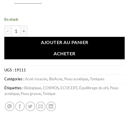
En stock
quantité de pH Tonique BioAcne
AJOUTER AU PANIER
ACHETER
UGS :
19111
Catégories :
Acné rosacée
,
BioAcne
,
Peau acnéique
,
Toniques
Étiquettes :
Biologique
,
COSMOS
,
ECOCERT
,
Équilibrage du pH
,
Peau
acnéique
,
Peau grasse
,
Tonique