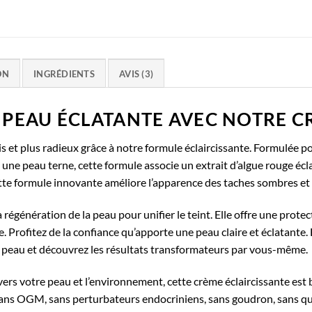
ON
INGRÉDIENTS
AVIS (3)
PEAU ÉCLATANTE AVEC NOTRE C
is et plus radieux grâce à notre formule éclaircissante. Formulée 
une peau terne, cette formule associe un extrait d’algue rouge écl
ette formule innovante améliore l’apparence des taches sombres et un
a régénération de la peau pour unifier le teint. Elle offre une prote
. Profitez de la confiance qu’apporte une peau claire et éclatante.
la peau et découvrez les résultats transformateurs par vous-même.
votre peau et l’environnement, cette crème éclaircissante est bi
sans OGM, sans perturbateurs endocriniens, sans goudron, sans qua