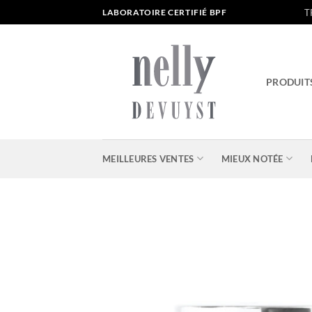
Passer
T
LABORATOIRE CERTIFIÉ BPF
au
contenu
PRODUIT
MEILLEURES VENTES
MIEUX NOTÉE