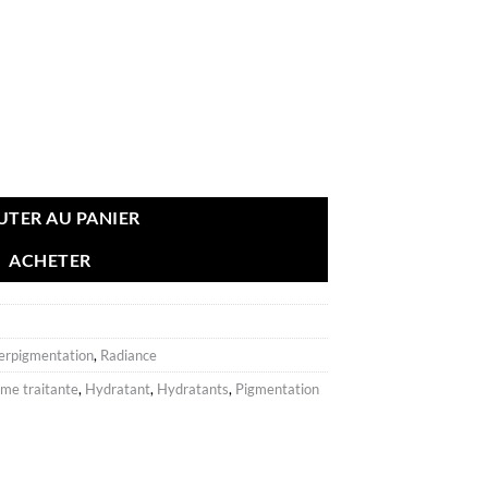
UTER AU PANIER
ACHETER
erpigmentation
,
Radiance
me traitante
,
Hydratant
,
Hydratants
,
Pigmentation