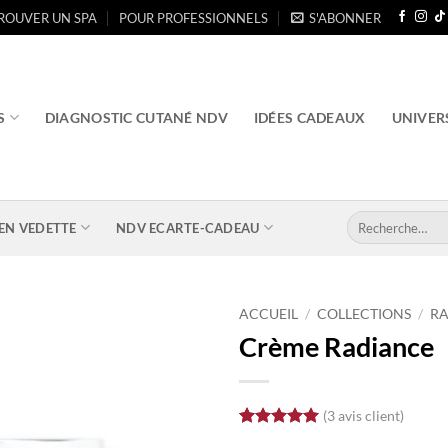
ROUVER UN SPA
POUR PROFESSIONNELS
S'ABONNER
S
DIAGNOSTIC CUTANÉ NDV
IDÉES CADEAUX
UNIVER
Recherche
EN VEDETTE
NDV ECARTE-CADEAU
pour :
ACCUEIL
/
COLLECTIONS
/
R
Crème Radiance
(
3
avis client)
Noté
3
5
sur