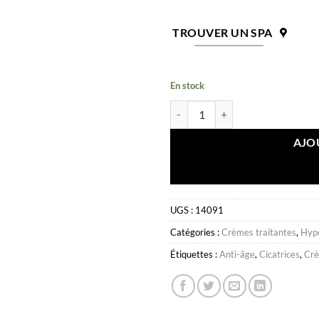
TROUVER UN SPA
En stock
quantité de Crème Radiance
AJO
UGS :
14091
Catégories :
Crèmes traitantes
,
Hyp
Étiquettes :
Anti-âge
,
Cicatrices
,
Crè