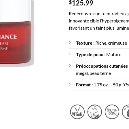
125.99
$
5 basé sur
notations
client
Redécouvrez un teint radieux 
innovante cible l’hyperpigmenta
favorisant un teint plus lumine
Texture :
Riche, crémeuse
Type de peau :
Mature
Préoccupations cutanées 
inégal, peau terne
Format :
1.75 oz. – 50 g
(Po