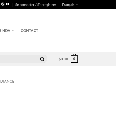
Se connecter / S’enregistrer
Français
S NDV
CONTACT
0
$
0.00
ADIANCE