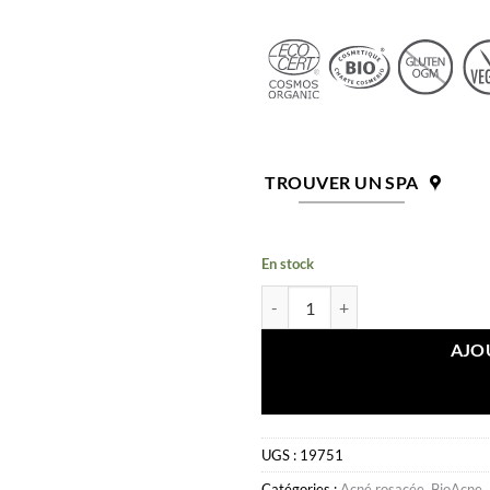
TROUVER UN SPA
En stock
quantité de Gel Anti-Rougeurs B
AJO
UGS :
19751
Catégories :
Acné rosacée
,
BioAcne
,