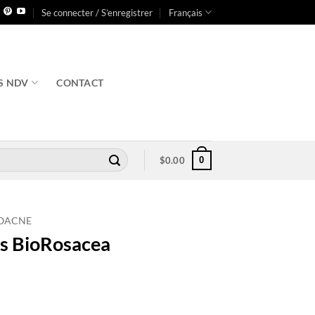
Se connecter / S’enregistrer
Français
S NDV
CONTACT
0
$
0.00
IOACNE
rs BioRosacea