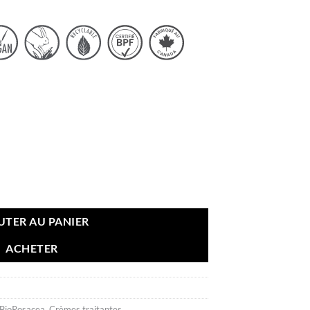
ioRosacea
UTER AU PANIER
ACHETER
BioRosacea
,
Crèmes traitantes