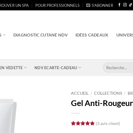
ROUVER UN SPA
POUR PROFESSIONNELS
S'ABONNER
S
DIAGNOSTIC CUTANÉ NDV
IDÉES CADEAUX
UNIVER
Recherche
EN VEDETTE
NDV ECARTE-CADEAU
pour :
ACCUEIL
/
COLLECTIONS
/
B
Gel Anti-Rougeu
(
3
avis client)
Noté
3
5
sur