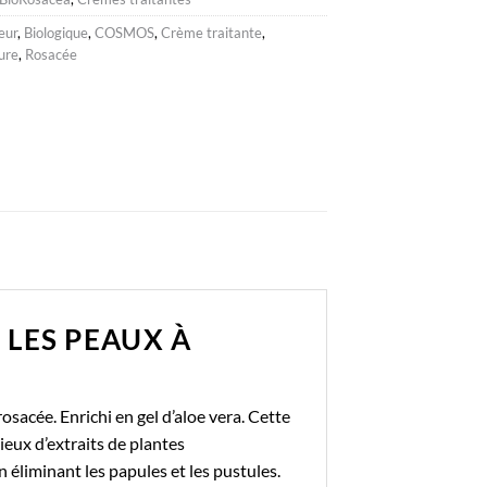
eur
,
Biologique
,
COSMOS
,
Crème traitante
,
ure
,
Rosacée
LES PEAUX À
rosacée. Enrichi en gel d’aloe vera. Cette
eux d’extraits de plantes
éliminant les papules et les pustules.