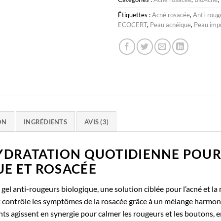
Étiquettes :
Acné rosacée
,
Anti-roug
ECOCERT
,
Peau acnéique
,
Peau imp
ON
INGRÉDIENTS
AVIS (3)
YDRATATION QUOTIDIENNE POUR 
E ET ROSACÉE
 gel anti-rougeurs biologique, une solution ciblée pour l’acné et la 
t contrôle les symptômes de la rosacée grâce à un mélange harmoni
 agissent en synergie pour calmer les rougeurs et les boutons, en 