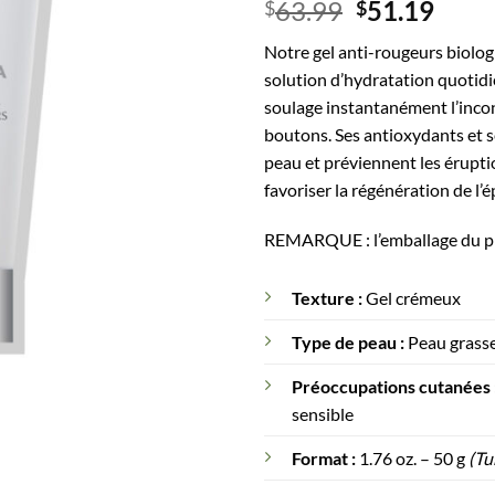
63.99
51.19
$
$
5 basé sur
notations
client
Notre gel anti-rougeurs biologi
solution d’hydratation quotidi
soulage instantanément l’incon
boutons. Ses antioxydants et se
peau et préviennent les érupti
favoriser la régénération de l’é
REMARQUE : l’emballage du pro
Texture :
Gel crémeux
Type de peau :
Peau grasse
Préoccupations cutanées 
sensible
Format :
1.76 oz. – 50 g
(Tu