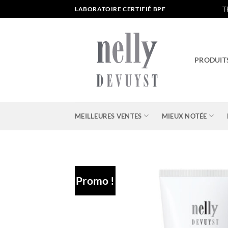
Passer
T
LABORATOIRE CERTIFIÉ BPF
au
contenu
PRODUIT
MEILLEURES VENTES
MIEUX NOTÉE
Promo !